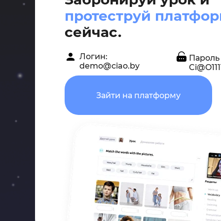
протеструй платфо
сейчас.
Логин:
Пароль 
demo@ciao.by
Ci@O111
Зайти на платформу