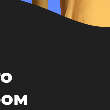
го
бом