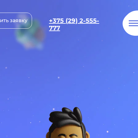
+375 (29) 2-555-
ить заявку
777
ри
ультация
у
ие вас вопросы и