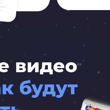
е видео
ак будут
ть