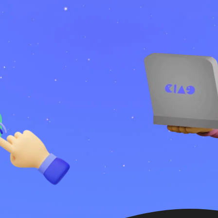
бучения
получить точную информа
итики конфиденциальности
и
Публичной оферты
форму
т
Оставить з
ть заявку
итики конфиденциальности
и
Публичной оферты
итики конфиденциальности
и
Публичной оферты
Отправить
ть заявку