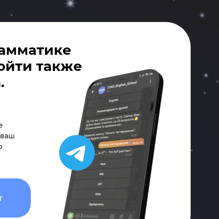
рамматике
ойти также
.
е
 ваш
о
т