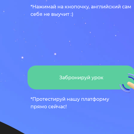
подберем правильный вариант о
*Нажимай на кнопочку, английский сам
себя не выучит :)
Я ознакомился и согласен с условиями
Пол
+375
Перейти на плат
+375
Пройти тес
Остави
Я ознакомился и согласен с условиями
Пол
Я ознакомился и согласен с условиями
Пол
Остави
Забронируй урок
*Протестируй нашу платформу
прямо сейчас!