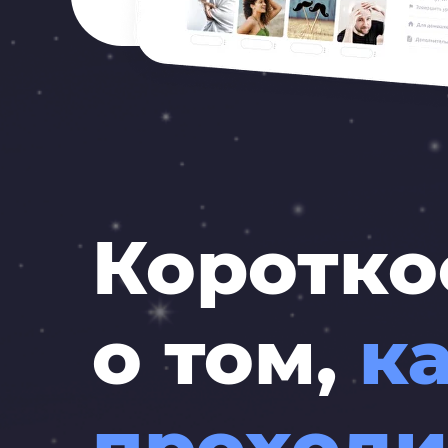
Коротко
о том,
к
проходи