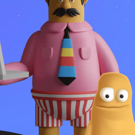
цию об обучении
аявку