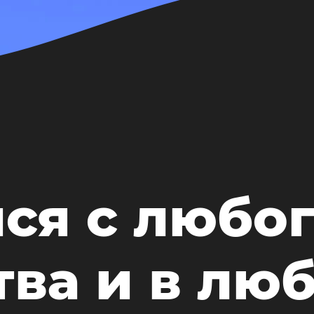
ся с любо
тва и в лю